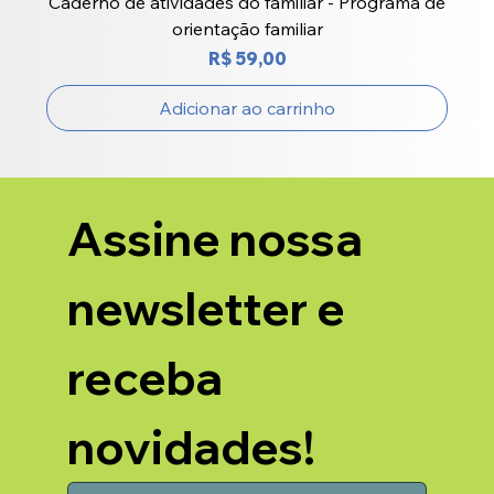
Caderno de atividades do familiar - Programa de
orientação familiar
Preço
R$ 59,00
Adicionar ao carrinho
Assine nossa 
newsletter e 
receba 
novidades!