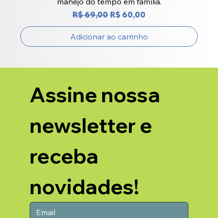
manejo do tempo em família.
Preço normal
Preço promocional
R$ 69,00
R$ 60,00
Adicionar ao carrinho
Assine nossa 
newsletter e 
receba 
novidades!