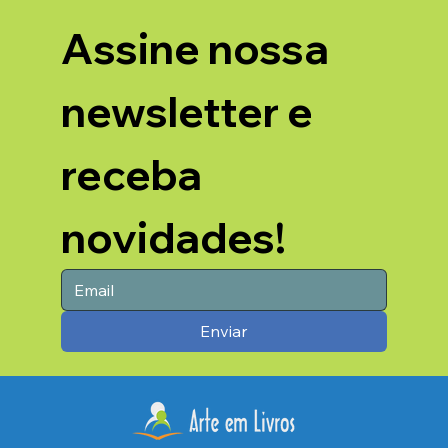
Assine nossa 
newsletter e 
receba 
novidades!
Enviar