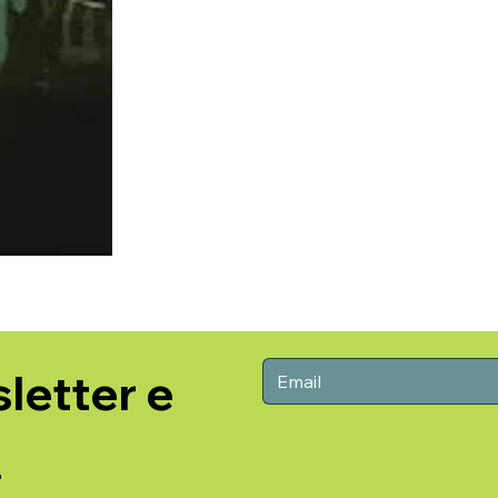
etter e 
!