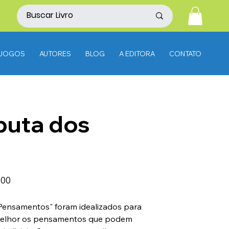
JOGOS
AUTORES
BLOG
A EDITORA
CONTATO
puta dos
,00
Pensamentos" foram idealizados para
 melhor os pensamentos que podem